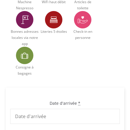
Machine
WiFi haut débit
Articles de
Nespresso
toilette
Bonnes adresses
Literies 5 étoiles
Check-in en
locales via notre
personne
app
Consigne à
bagages
Date d'arrivée
*