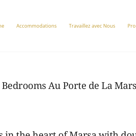
me
Accommodations
Travaillez avec Nous
Pro
 Bedrooms Au Porte de La Mar
 in the heart of Marsa with dou