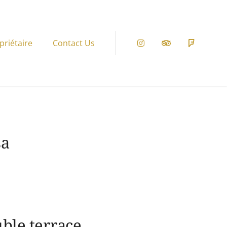
priétaire
Contact Us
Instagram
Tripadvisor
Foursqu
sa
ble terrace