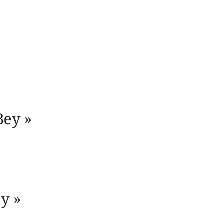
ey »
y »