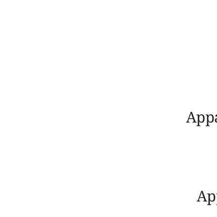
App
Ap