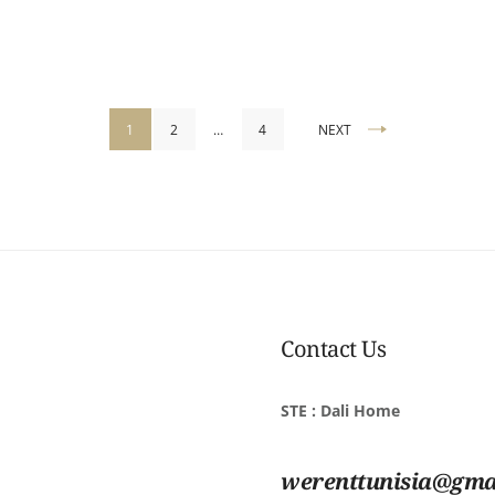
1
2
…
4
NEXT
ns
Contact Us
STE : Dali Home
werenttunisia@gma