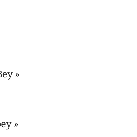
ey »
ey »