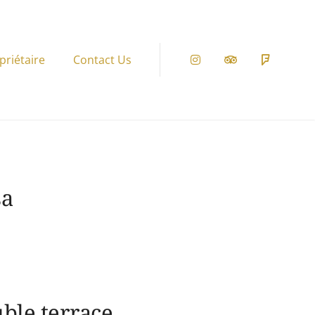
priétaire
Contact Us
Instagram
Tripadvisor
Foursqu
sa
ble terrace