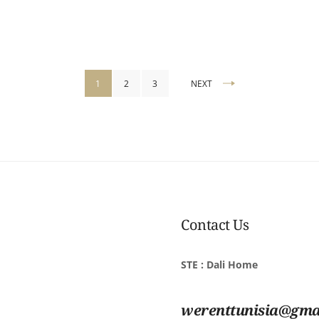
1
2
3
NEXT
ns
Contact Us
STE : Dali Home
werenttunisia@gma