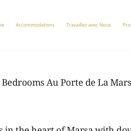
me
Accommodations
Travaillez avec Nous
Pro
 Bedrooms Au Porte de La Mar
 in the heart of Marsa with dou