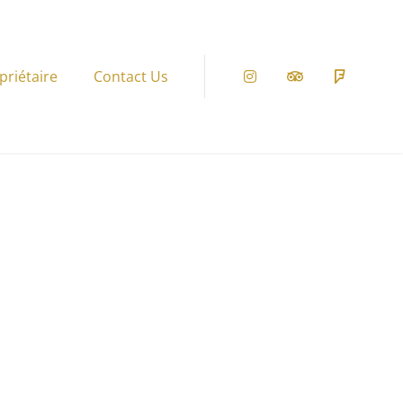
priétaire
Contact Us
Instagram
Tripadvisor
Foursqu