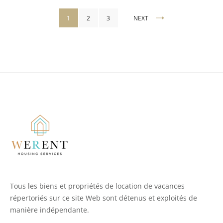
Pagination
1
2
3
NEXT
des
publications
Tous les biens et propriétés de location de vacances
répertoriés sur ce site Web sont détenus et exploités de
manière indépendante.