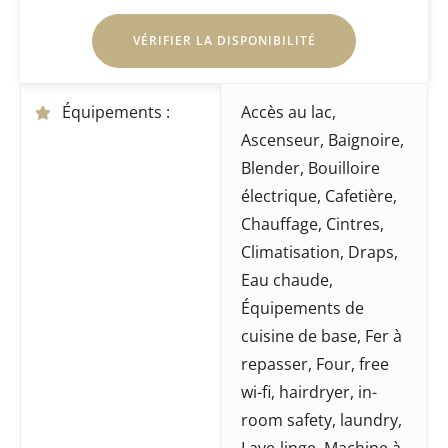
Équipements :
Accès au lac
,
Ascenseur
,
Baignoire
,
Blender
,
Bouilloire
électrique
,
Cafetière
,
Chauffage
,
Cintres
,
Climatisation
,
Draps
,
Eau chaude
,
Équipements de
cuisine de base
,
Fer à
repasser
,
Four
,
free
wi-fi
,
hairdryer
,
in-
room safety
,
laundry
,
Lave-linge
,
Machine à