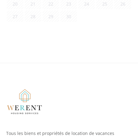
20
21
22
23
24
25
26
27
28
29
30
Tous les biens et propriétés de location de vacances