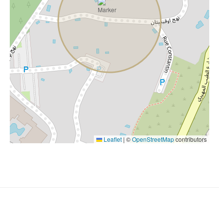
Leaflet
|
©
OpenStreetMap
contributors