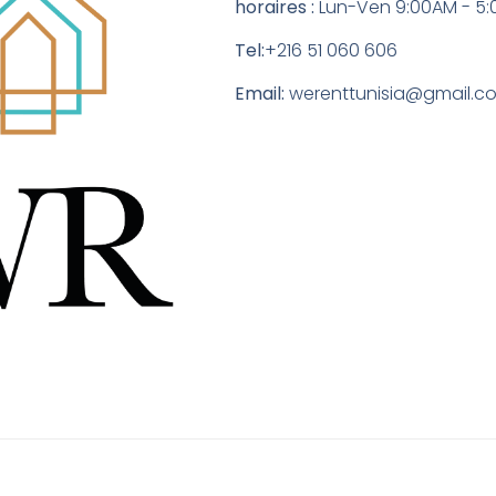
horaires :
Lun-Ven 9:00AM - 5
Tel:
+216 51 060 606
Email:
werenttunisia@gmail.c