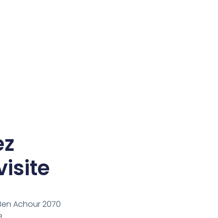
ez
isite
 Ben Achour 2070
e