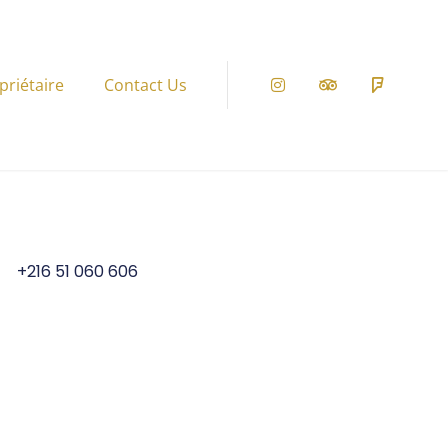
priétaire
Contact Us
Instagram
Tripadvisor
Foursqu
+216 51 060 606