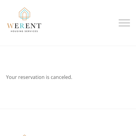
Skip
to
content
Your reservation is canceled.