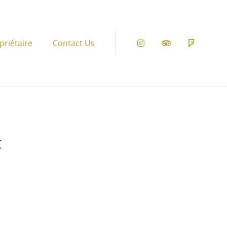
priétaire
Contact Us
Instagram
Tripadvisor
Foursqu
t